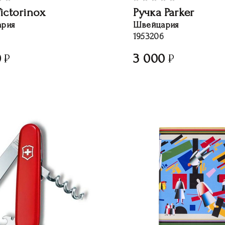
ictorinox
Ручка Parker
рия
Швейцария
1953206
0
3 000