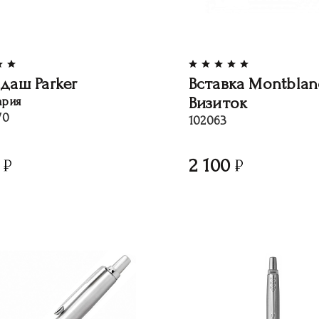
даш Parker
Вставка Montblan
Визиток
рия
70
102063
2 100