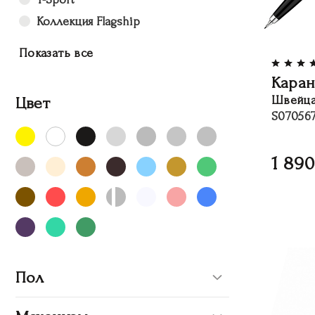
Коллекция Flagship
Показать все
Каран
Цвет
Швейца
S07056
1 890
Пол