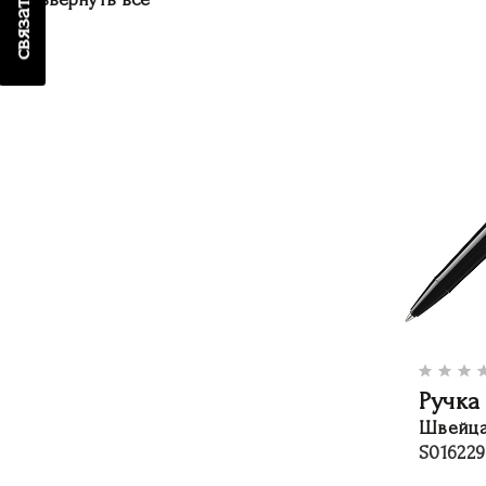
Ручка 
Швейца
S01622