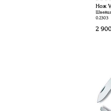
Нож V
Швейца
0.2303
2 90