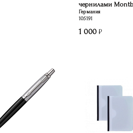
чернилами Montb
Германия
105191
1 000