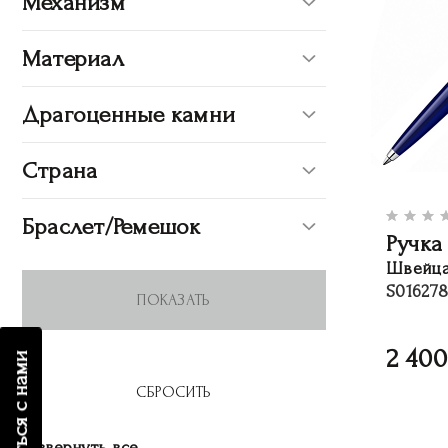
Механизм
Материал
Драгоценные камни
Страна
Браслет/Ремешок
Ручка 
Швейца
S01627
2 400
связаться с нами
Развернуть все