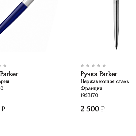
Parker
Ручка Parker
рия
Нержавеющая сталь
80
Франция
1953170
2 500