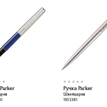
Parker
Ручка Parker
рия
Швейцария
90
1953381