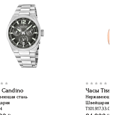
 Candino
Часы Tisso
веющая сталь
Нержавеющая 
ария
Швейцария
4
T101.917.33.031