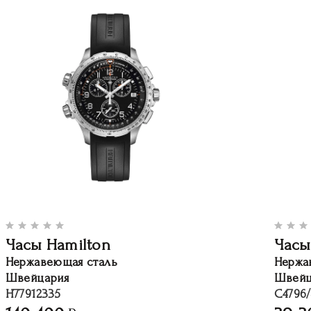
Часы Hamilton
Часы
Нержавеющая сталь
Нержа
Швейцария
Швейц
H77912335
C4796/