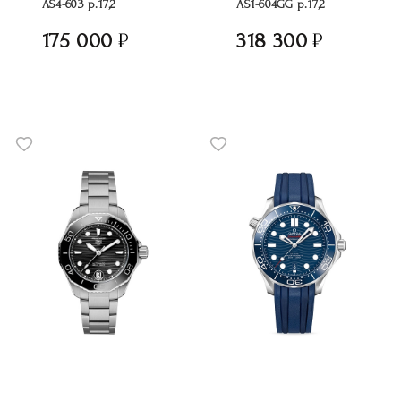
AS4-603 р.17,2
AS1-604GG р.17,2
175 000
318 300