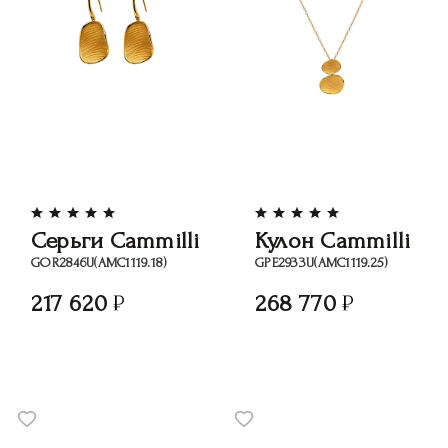
Серьги Cammilli
Кулон Cammilli
GOR2846U(АМС1119.18)
GРЕ2933U(АМС1119.25)
217 620
268 770