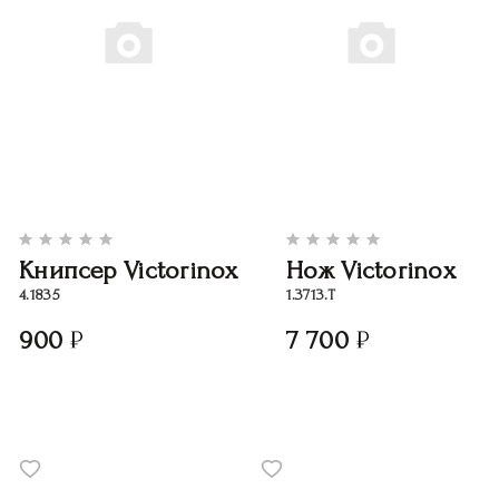
Книпсер Victorinox
Нож Victorinox
4.1835
1.3713.T
900
7 700