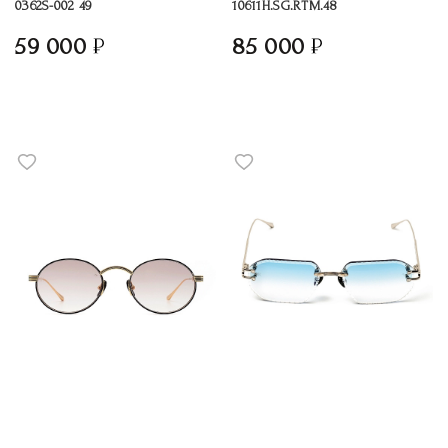
0362S-002 49
10611H.SG.RTM.48
59 000
85 000