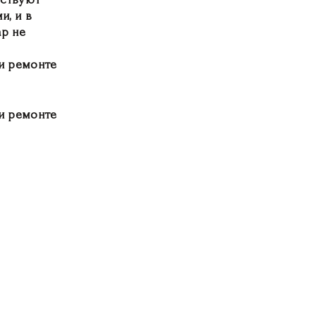
и, и в
ар не
ри ремонте
ри ремонте