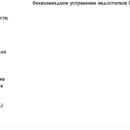
безвозмездное устранение недостатков 
сти,
или
ия
 в
.)