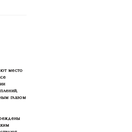
еют место
ссе
чии
плений,
ным глазом
вреждены
ским
ествуют