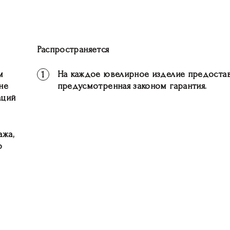
Распространяется
м
На каждое ювелирное изделие предостав
1
не
предусмотренная законом гарантия.
аций
ажа,
о