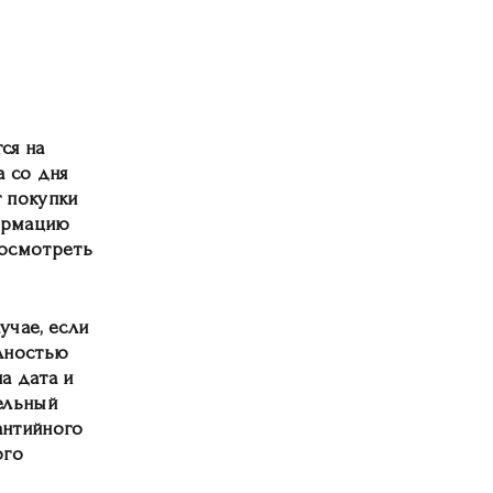
ся на
 со дня
 покупки
формацию
посмотреть
учае, если
лностью
а дата и
ельный
антийного
ого