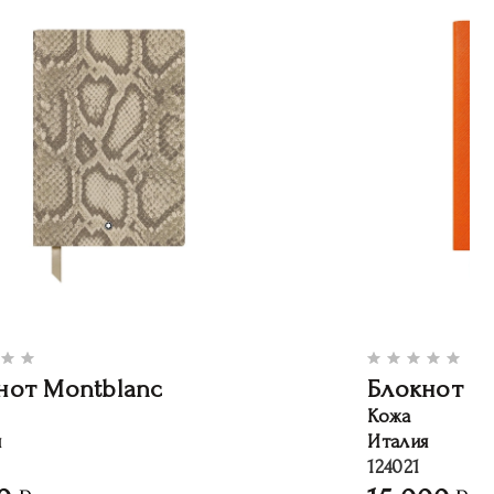
нот Montblanc
Блокнот M
Кожа
я
Италия
124021