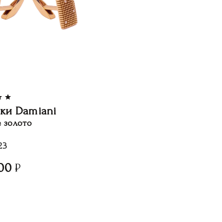
ки Damiani
е золото
23
00