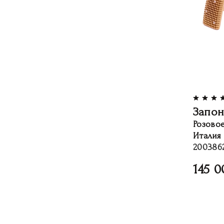
Запон
Розово
Италия
200386
145 0