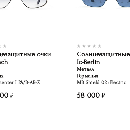
цезащитные очки
Солнцезащитные
ach
Ic-Berlin
Металл
ия
Германия
senter I PA/B-AB-Z
MB Shield 02 :Electric
000
58 000