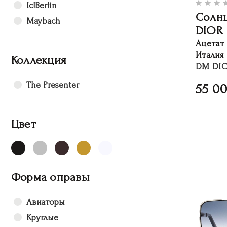
Ic!Berlin
Солн
Maybach
DIOR
Ацетат
Италия
Коллекция
DM DIO
The Presenter
55 0
Цвет
Форма оправы
Авиаторы
Круглые