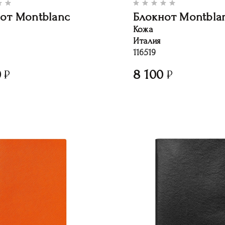
от Montblanc
Блокнот Montbla
Кожа
Италия
116519
0
8 100