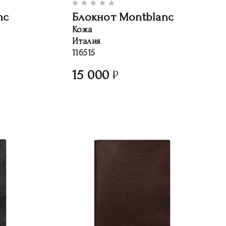
nc
Блокнот Montblanc
Кожа
Италия
116515
15 000