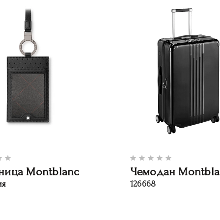
ница Montblanc
Чемодан Montbla
ия
126668