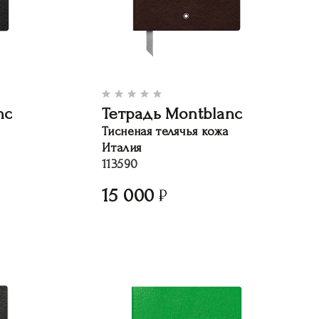
nc
Тетрадь Montblanc
Тисненая телячья кожа
Италия
113590
15 000