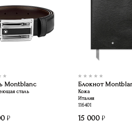
ь Montblanc
Блокнот Montbla
еющая сталь
Кожа
Италия
116401
00
15 000