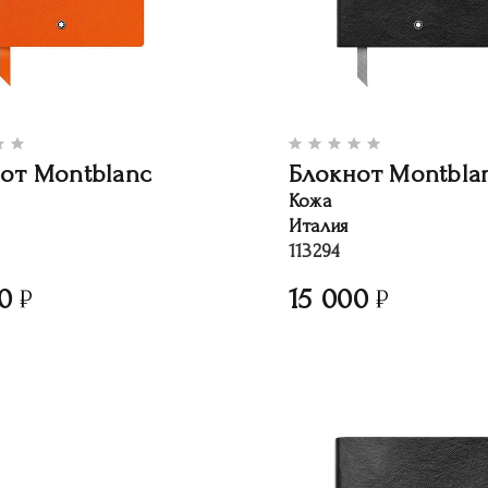
от Montblanc
Блокнот Montbla
Кожа
Италия
113294
0
15 000