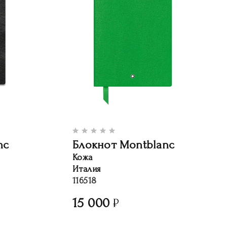
nc
Блокнот Montblanc
Кожа
Италия
116518
15 000