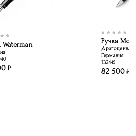
Ручка Mont
а Waterman
Драгоценная 
ия
Германия
040
132445
00
82 500