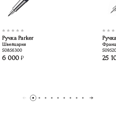
Ручка Parker
Ручк
Швейцария
Франц
S0856300
S0952
6 000
25 1