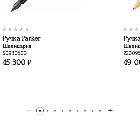
Ручка Parker
Ручка
Швейцария
Швейц
S0930500
220095
45 300
49 0