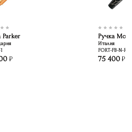
 Parker
Ручка Mon
ария
Италия
1
FORT-FB-N-RB
00
75 400