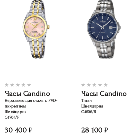
Часы Candino
Часы Candino
Нержавеющая сталь c PVD-
Титан
покрытием
Швейцария
Швейцария
C4606/B
C4704/F
30 400
28 100