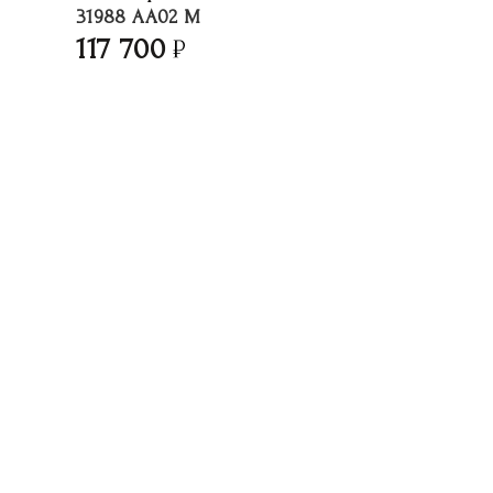
31988 AA02 M
117 700