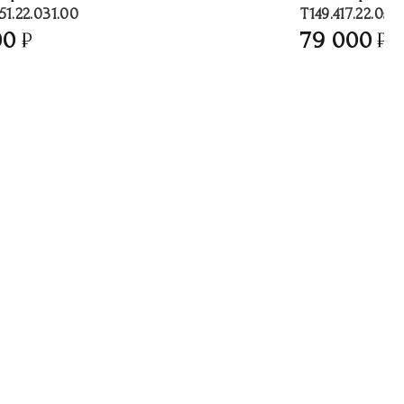
51.22.031.00
T149.417.22.051.
00
79 000