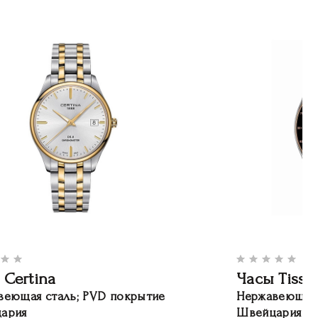
 Certina
Часы Tisso
веющая сталь; PVD покрытие
Нержавеющая 
ария
Швейцария