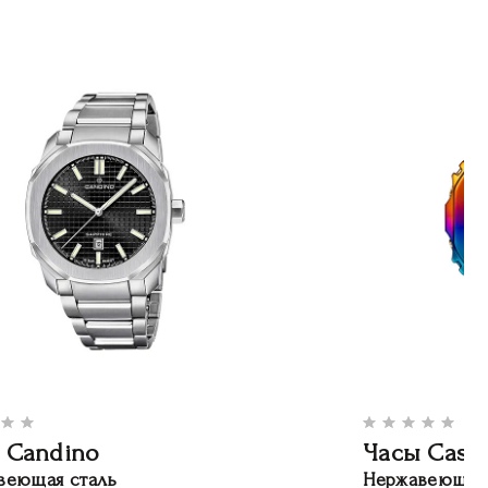
 Candino
Часы Casi
веющая сталь
Нержавеющая 