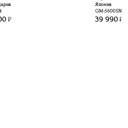
ария
Япония
4
GM-5600SN-1
00
39 990