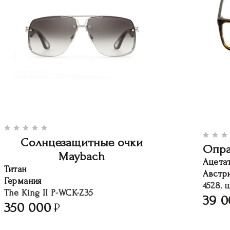
Солнцезащитные очки
Опра
Maybach
Ацета
Титан
Австр
Германия
4528, ц
The King II P-WCK-Z35
39 0
350 000