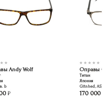
вы Andy Wolf
Оправы Ch
т
Титан
ия
Япония
в. b
Gitnhed, AS/M
00
170 000