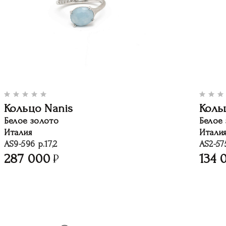
Кольцо Nanis
Коль
Белое золото
Белое
Италия
Итали
AS9-596 р.17,2
AS2-575
287 000
134 