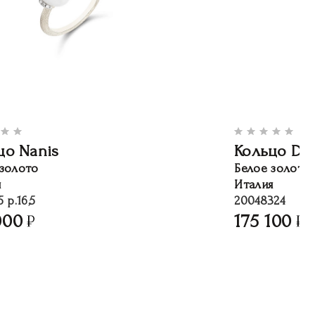
цо Nanis
Кольцо Da
 золото
Белое золото
я
Италия
 р.16,5
20048324
000
175 100