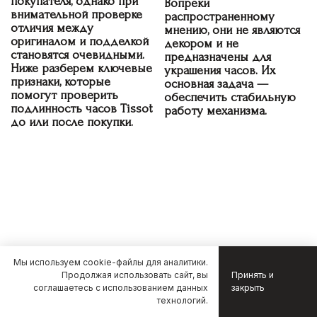
покупателя, однако при
Вопреки
внимательной проверке
распространенному
отличия между
мнению, они не являются
оригиналом и подделкой
декором и не
становятся очевидными.
предназначены для
Ниже разберем ключевые
украшения часов. Их
признаки, которые
основная задача —
помогут проверить
обеспечить стабильную
подлинность часов Tissot
работу механизма.
до или после покупки.
Интересное
Мы используем cookie-файлы для аналитики.
Продолжая использовать сайт, вы
Принять и
На нашем сайте
соглашаетесь с использованием данных
закрыть
связаться с нами
технологий.