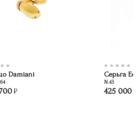
цо Damiani
Серьга Eer
64
N.43
700
425 000