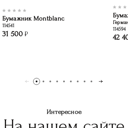
Бума
Бумажник Montblanc
Герма
114541
114594
31 500
42 4
Интересное
На нашем сайте