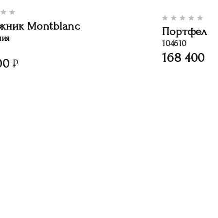
жник Montblanc
Портфель 
ния
104610
168 400
00