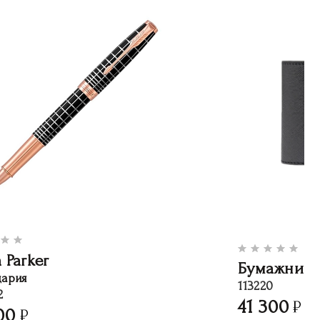
 Parker
Бумажник 
ария
113220
2
41 300
00