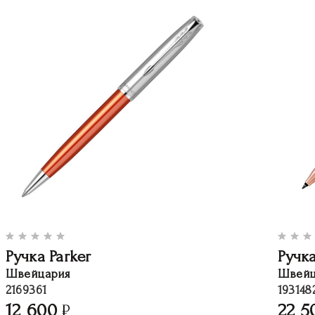
Ручка Parker
Ручка
Швейцария
Швейц
2169361
193148
12 600
22 5