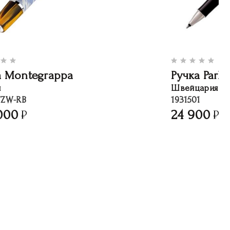
а Montegrappa
Ручка Parke
я
Швейцария
ZW-RB
1931501
000
24 900