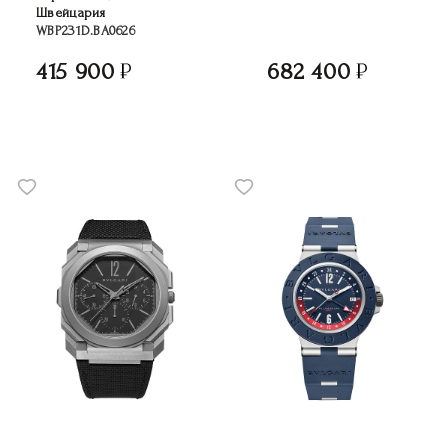
Швейцария
WBP231D.BA0626
415 900
682 400