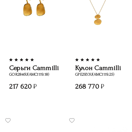
Серьги Cammilli
Кулон Cammilli
GOR2846U(АМС1119.18)
GРЕ2933U(АМС1119.25)
217 620
268 770