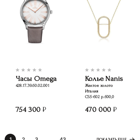
Часы Omega
Колье Nanis
428.17.39.60.02.001
Желтое золото
Италия
CS5-602 р.600,0
754 300
470 000
1
2
3
...
43
ПОКАЗАТЬ ЕЩЕ