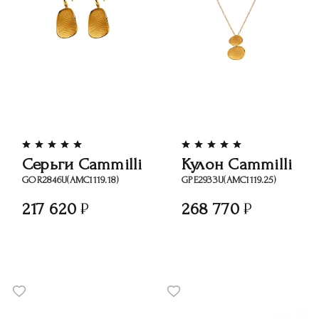
Серьги Cammilli
Кулон Cammilli
GOR2846U(АМС1119.18)
GРЕ2933U(АМС1119.25)
217 620
268 770