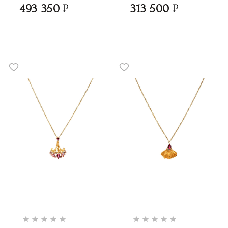
493 350
313 500