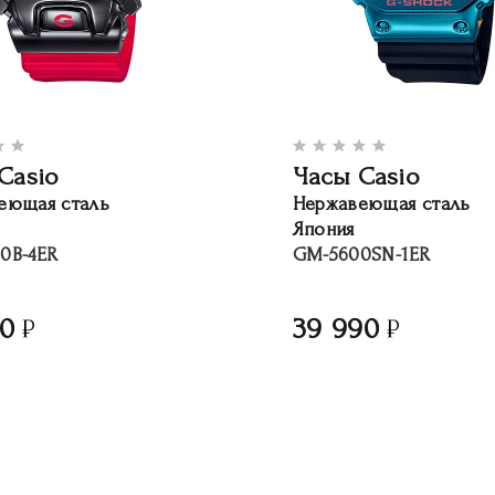
Casio
Часы Casio
еющая сталь
Нержавеющая сталь
Япония
0B-4ER
GM-5600SN-1ER
00
39 990