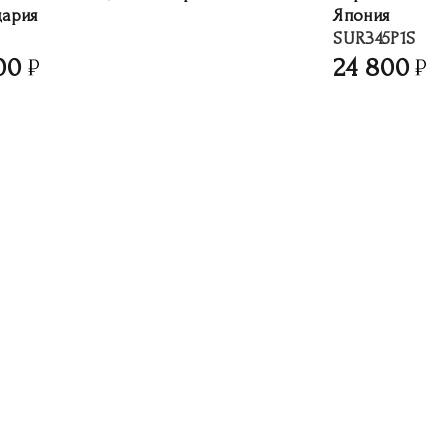
ария
Япония
SUR345P1S
00
24 800