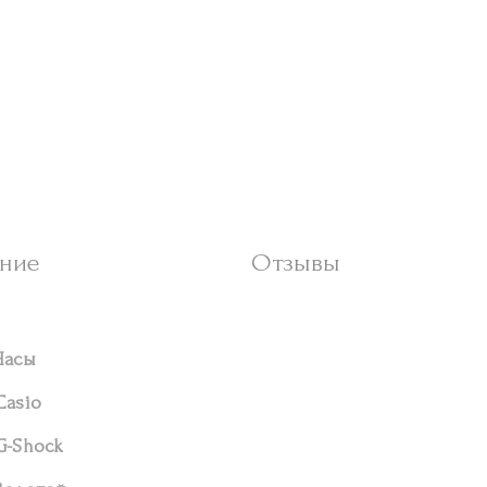
ние
Отзывы
Часы
Casio
G-Shock