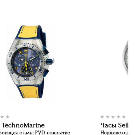
 TechnoMarine
Часы Seiko
веющая сталь; PVD покрытие
Нержавеющая 