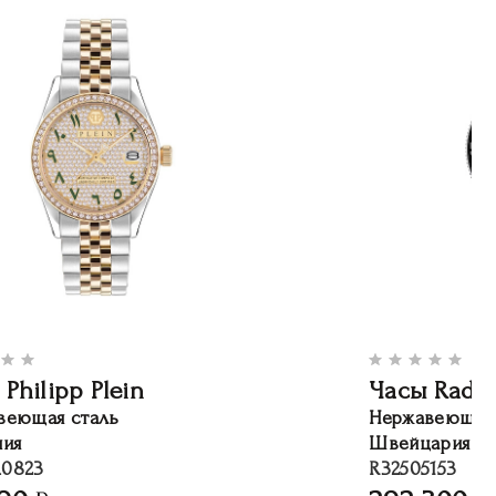
Philipp Plein
Часы Rado
веющая сталь
Нержавеющая 
ния
Швейцария
0823
R32505153