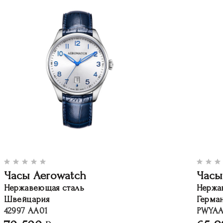
Часы Aerowatch
Часы 
Нержавеющая сталь
Нержа
Швейцария
Герма
42997 AA01
PWYAA