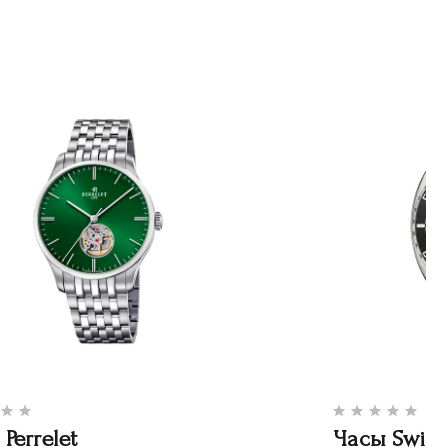
Perrelet
Часы Swiss