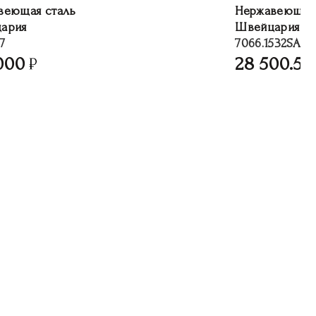
веющая сталь
Нержавеющая 
ария
Швейцария
7
7066.1532SAM
000
28 500.50