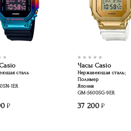
Casio
Часы Casio
еющая сталь
Нержавеющая сталь;
Полимер
0SN-1ER
Япония
GM-5600SG-9ER
90
37 200