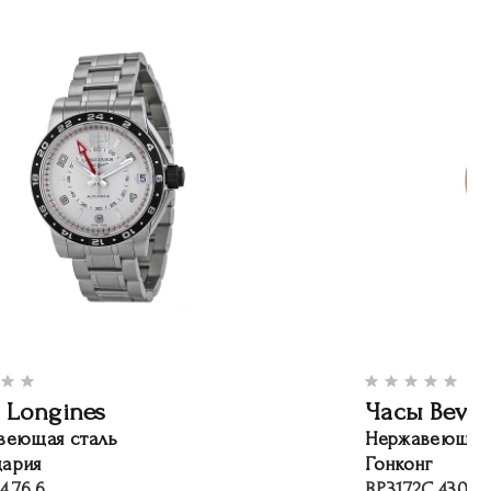
 Longines
Часы Beverl
веющая сталь
Нержавеющая 
ария
Гонконг
4.76.6
BP3172C.430