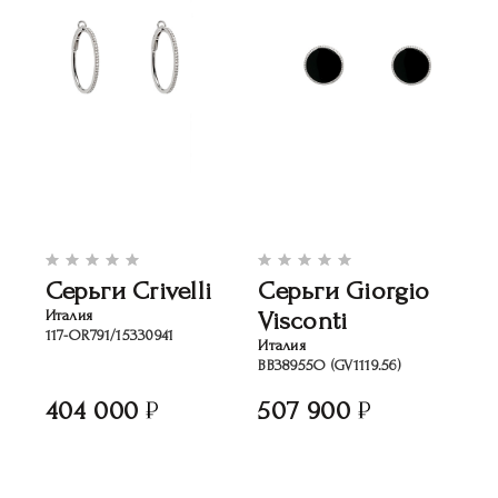
Серьги Crivelli
Серьги Giorgio
Visconti
Италия
117-OR791/15330941
Италия
ВB38955O (GV1119.56)
404 000
507 900