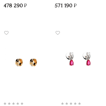
478 290
571 190