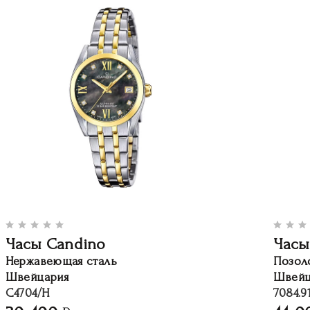
Часы Candino
Часы
Нержавеющая сталь
Позол
Швейцария
Швейц
C4704/H
7084.9