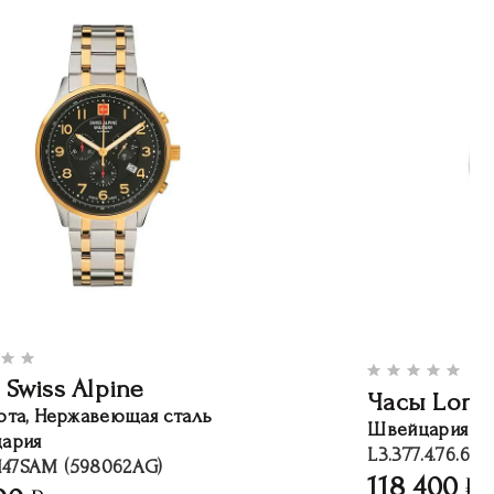
 Swiss Alpine
Часы Long
ота, Нержавеющая сталь
Швейцария
ария
L3.377.4.76.6
147SAM (598062AG)
118 400