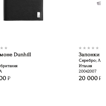
моне Dunhill
Запонки D
Серебро; Лаз
обритания
Италия
A
20042007
00
20 000