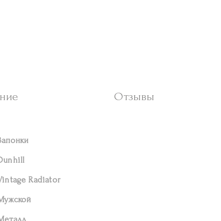
ние
Отзывы
Запонки
Dunhill
Vintage Radiator
Мужской
Металл