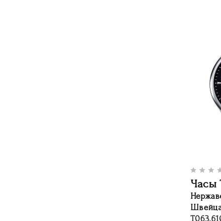
Часы 
Нержав
Швейца
T063.610