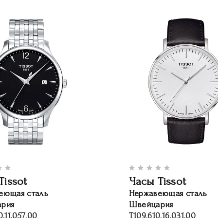
Tissot
Часы Tissot
еющая сталь
Нержавеющая сталь
рия
Швейцария
.11.057.00
T109.610.16.031.00