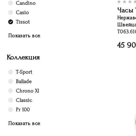
Candino
Часы 
Casio
Нержав
Tissot
Швейца
T063.61
Показать все
45 9
Коллекция
T-Sport
Ballade
Chrono Xl
Classic
Pr 100
Показать все