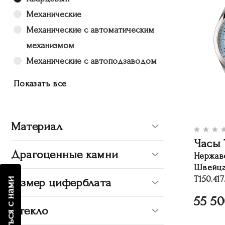
Механические
Механические с автоматическим
механизмом
Механические с автоподзаводом
Показать все
Материал
Часы 
Драгоценные камни
Нержав
Швейца
T150.417
Размер циферблата
связаться с нами
55 5
Стекло