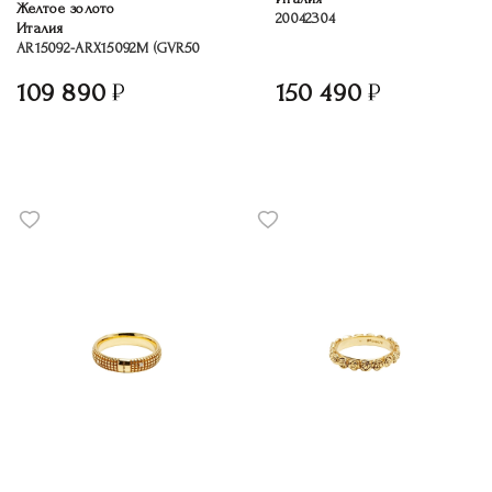
Желтое золото
20042304
Италия
AR15092-ARX15092M (GVR50
109 890
150 490